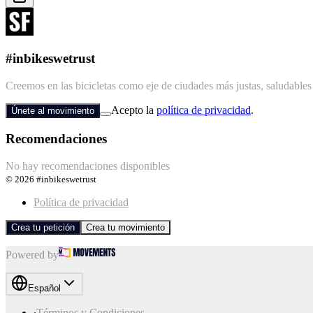
#inbikeswetrust
Creemos en las bicicletas como eje de ciudades más justas, saludables
Acepto la
política de privacidad
.
Únete al movimiento
Recomendaciones
No hay recomendaciones disponibles
©
2026
#inbikeswetrust
Política de privacidad
Crea tu petición
Crea tu movimiento
Powered by
Español
∙
Términos y Condiciones