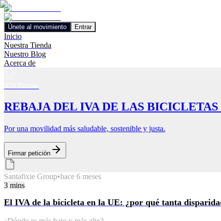
Únete al movimiento
Entrar
Inicio
Nuestra Tienda
Nuestro Blog
Acerca de
370
Firmas
REBAJA DEL IVA DE LAS BICICLETAS
Por una movilidad más saludable, sostenible y justa.
Firmar petición
Santafixie Group
•
hace 6 meses
3
mins
El IVA de la bicicleta en la UE: ¿por qué tanta disparid
¿Dónde es más bajo y más alto?